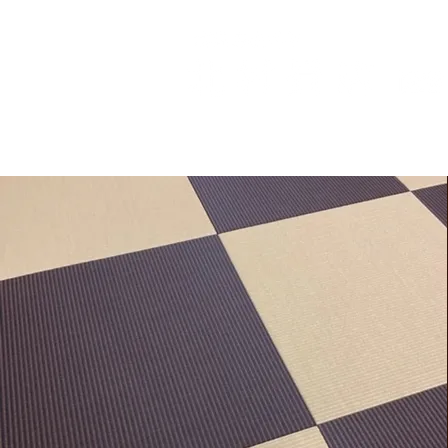
〒522
ＨＯＭＥ
店主挨拶
取扱商品