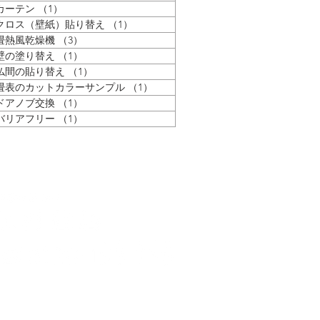
カーテン
（1）
1件の記事
クロス（壁紙）貼り替え
（1）
1件の記事
畳熱風乾燥機
（3）
3件の記事
壁の塗り替え
（1）
1件の記事
仏間の貼り替え
（1）
1件の記事
畳表のカットカラーサンプル
（1）
1件の記事
ドアノブ交換
（1）
1件の記事
バリアフリー
（1）
1件の記事
Contact us
〒522-0066
​滋賀県彦根市栄町2丁目2-3
TEL.0749-23-0758