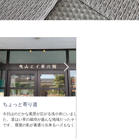
ちょっと寄り道
除湿機も稼働中
今日はのどかな風景が広がる浅小井にいまし
グズついた天気が続きますね。 ジ
た。 昔はい草の栽培が盛んな地域だったそう
所を選ばずどこにでもやって来ます
です。 畳屋の私が素通り出来るハズもなく散
保管する倉庫だって一緒です。せ
策。 ここで畳おもてを作り、全国に売り歩い
をダメにしてしまっては元も子も
たのが近江商人だとか。 曳山を6基も持てたの
ら。 畳は年中湿度を調整している