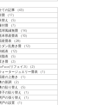
はそのおかげ？...
んない草をお客様の部屋に納まる
の状態で保管しています...
全ての記事
（43）
43件の記事
新畳
（17）
17件の記事
表替え
（5）
5件の記事
縁付畳
（7）
7件の記事
琉球風縁無畳
（14）
14件の記事
熊本県産畳表
（10）
10件の記事
国産畳表
（28）
28件の記事
モダン乱敷き畳
（12）
12件の記事
和紙表
（12）
12件の記事
樹脂表
（5）
5件の記事
置き畳
（2）
2件の記事
ReFace(リフェイス)
（2）
2件の記事
ウォータージュエリー畳表
（1）
1件の記事
国産の上敷き
（1）
1件の記事
襖の新調
（2）
2件の記事
襖の貼り替え
（5）
5件の記事
障子の貼り替え
（1）
1件の記事
網戸の張り替え
（1）
1件の記事
網戸の設置
（1）
1件の記事