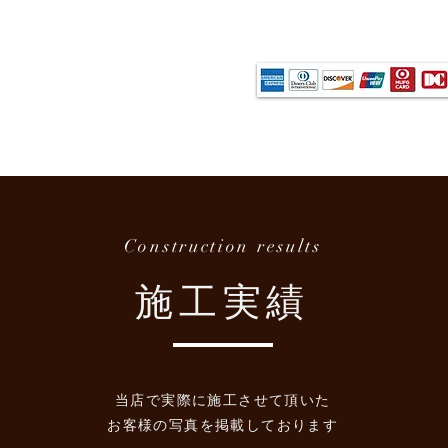
- 各種カ
-0066 滋賀県彦根市栄町2丁目2-3
各種価格
施工事例
施工の流れ
お客様の声
Construction results
施工実績
当店で実際に施工させて頂いた
お客様の写真を掲載しております