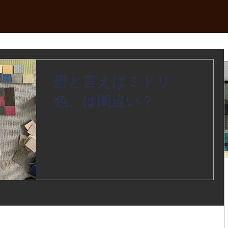
畳と言えばミドリ
色、は間違い？
天然い草の素晴らしさは今まで沢山お
伝えしてまいりましたが、今回のテー
マはカラー畳表。カーテンや壁紙と同
じように畳も様々なカラーからが選べ
る時代になりました。 とは言っても、
歴史は意外にも古く(私の知っている限
り)もう35年位も前からあります。...