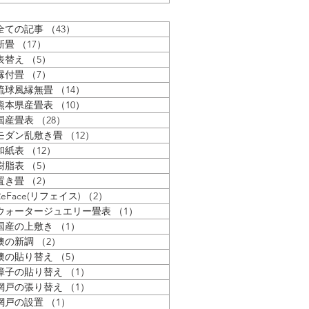
はそのおかげ？...
んない草をお客様の部屋に納まる
の状態で保管しています...
全ての記事
（43）
43件の記事
新畳
（17）
17件の記事
表替え
（5）
5件の記事
縁付畳
（7）
7件の記事
琉球風縁無畳
（14）
14件の記事
熊本県産畳表
（10）
10件の記事
国産畳表
（28）
28件の記事
モダン乱敷き畳
（12）
12件の記事
和紙表
（12）
12件の記事
樹脂表
（5）
5件の記事
置き畳
（2）
2件の記事
ReFace(リフェイス)
（2）
2件の記事
ウォータージュエリー畳表
（1）
1件の記事
国産の上敷き
（1）
1件の記事
襖の新調
（2）
2件の記事
襖の貼り替え
（5）
5件の記事
障子の貼り替え
（1）
1件の記事
網戸の張り替え
（1）
1件の記事
網戸の設置
（1）
1件の記事