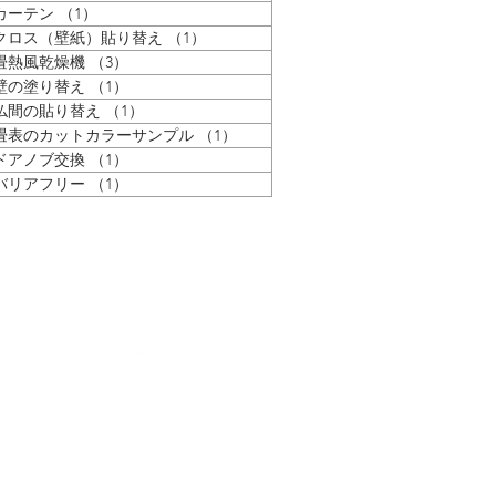
カーテン
（1）
1件の記事
クロス（壁紙）貼り替え
（1）
1件の記事
畳熱風乾燥機
（3）
3件の記事
壁の塗り替え
（1）
1件の記事
仏間の貼り替え
（1）
1件の記事
畳表のカットカラーサンプル
（1）
1件の記事
ドアノブ交換
（1）
1件の記事
バリアフリー
（1）
1件の記事
Contact us
〒522-0066
​滋賀県彦根市栄町2丁目2-3
TEL.0749-23-0758