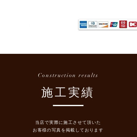
- 各種カ
-0066 滋賀県彦根市栄町2丁目2-3
各種価格
施工事例
施工の流れ
お客様の声
Construction results
施工実績
当店で実際に施工させて頂いた
お客様の写真を掲載しております