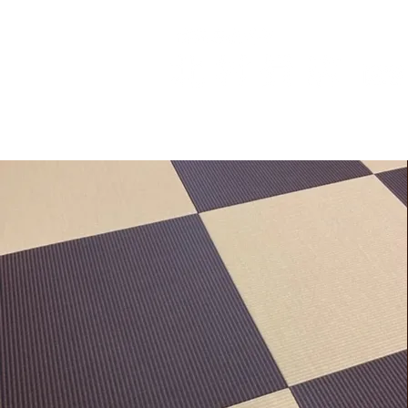
〒522
ＨＯＭＥ
店主挨拶
取扱商品