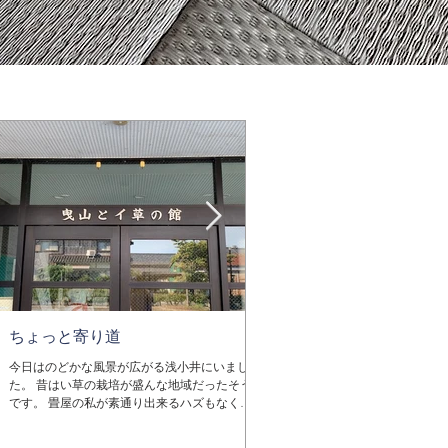
ちょっと寄り道
除湿機も稼働中
今日はのどかな風景が広がる浅小井にいまし
グズついた天気が続きますね。 ジ
た。 昔はい草の栽培が盛んな地域だったそう
所を選ばずどこにでもやって来ます
です。 畳屋の私が素通り出来るハズもなく散
保管する倉庫だって一緒です。せ
策。 ここで畳おもてを作り、全国に売り歩い
をダメにしてしまっては元も子も
たのが近江商人だとか。 曳山を6基も持てたの
ら。 畳は年中湿度を調整している