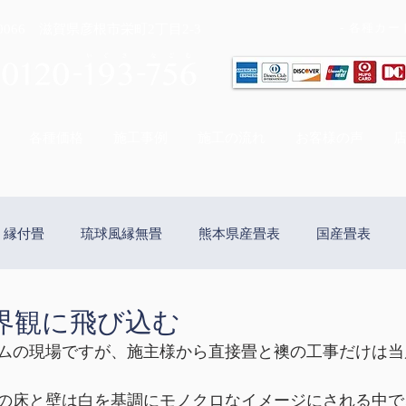
- 各種カ
-0066 滋賀県彦根市栄町2丁目2-3
各種価格
施工事例
施工の流れ
お客様の声
縁付畳
琉球風縁無畳
熊本県産畳表
国産畳表
e(リフェイス)
ウォータージュエリー畳表
国産の上敷き
界観に飛び込む
ムの現場ですが、施主様から直接畳と襖の工事だけは当
替え
網戸の設置
カーテン
クロス（壁紙）貼り替え
の床と壁は白を基調にモノクロなイメージにされる中で