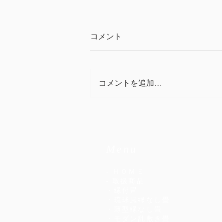
コメント
ちょっと寄り道
コメントを追加…
Menu
- ＨＯＭＥ
- 取扱商品
・縁付畳
・琉球風縁なし畳
・薄型縁なし畳
・モダン乱敷き畳