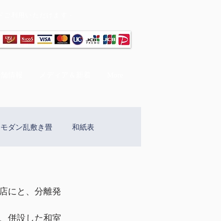
ードご利用いただけます -
店舗情報
メディア＆新着
More
モダン乱敷き畳
和紙表
襖の新調
襖の貼り替え
店にと、分離発
畳熱風乾燥機
、併設した和室