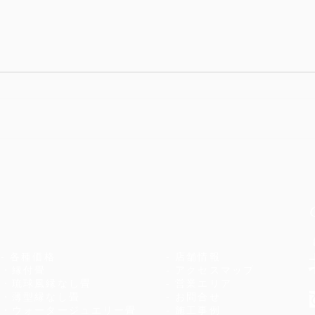
大好
除湿機も稼働中
- 各種価格
- 店舗情報
・縁付畳
- アクセスマップ
​・琉球風縁なし畳
- 営業エリア
​・薄型縁なし
畳
​- お問合せ
・ウォータージュエリー畳
​- 施工事例