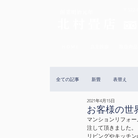
〒522
ＨＯＭＥ
店主挨拶
取扱商品
全ての記事
新畳
表替え
2021年4月15日
樹脂表
置き畳
ReFac
お客様の世
マンションリフォー
注して頂きました。
障子の貼り替え
網戸の張り
リビングやキッチン