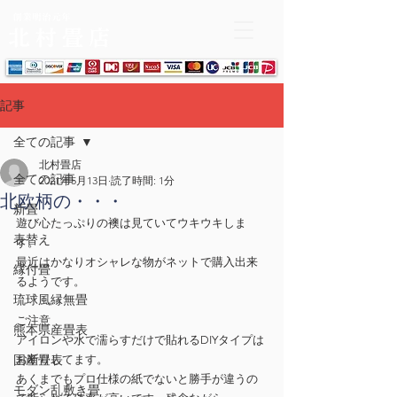
記事
全ての記事
北村畳店
全ての記事
2021年5月13日
読了時間: 1分
北欧柄の・・・
新畳
遊び心たっぷりの襖は見ていてウキウキしま
表替え
す。
最近はかなりオシャレな物がネットで購入出来
縁付畳
るようです。
琉球風縁無畳
ご注意
熊本県産畳表
アイロンや水で濡らすだけで貼れるDIYタイプは
国産畳表
お断りしてます。
あくまでもプロ仕様の紙でないと勝手が違うの
モダン乱敷き畳