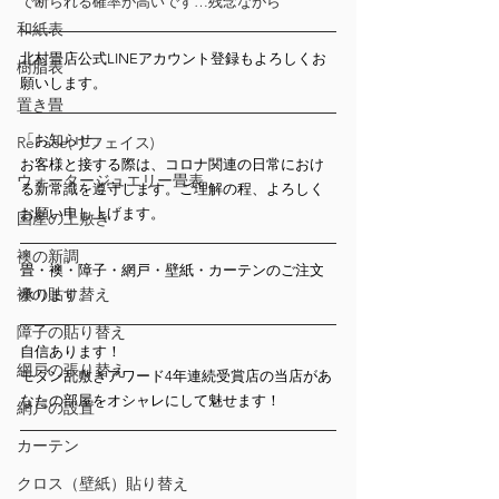
で断られる確率が高いです…残念ながら
和紙表
北村畳店公式LINEアカウント登録もよろしくお
樹脂表
願いします。
置き畳
「お知らせ」
ReFace(リフェイス)
お客様と接する際は、コロナ関連の日常におけ
ウォータージュエリー畳表
る新常識を遵守します。ご理解の程、よろしく
お願い申し上げます。
国産の上敷き
襖の新調
畳・襖・障子・網戸・壁紙・カーテンのご注文
襖の貼り替え
承ります。
障子の貼り替え
自信あります！
網戸の張り替え
モダン乱敷きアワード4年連続受賞店の当店があ
なたの部屋をオシャレにして魅せます！
網戸の設置
カーテン
クロス（壁紙）貼り替え